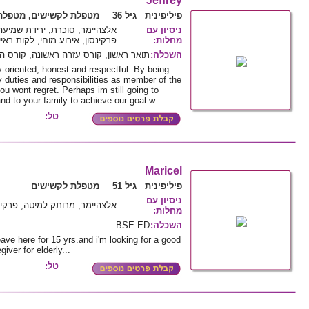
Jeffrey
פיליפינית גיל 36
מטפלת לקשישים, מטפלת 
ניסיון עם
אלצהיימר, סוכרת, ירידת שמיעה,
פרקינסון, אירוע מוחי, לקות ראיי
:
מחלות
תואר ראשון, קורס עזרה ראשונה, קורס ה
:
השכלה
-oriented, honest and respectful. By being
 duties and responsibilities as member of the
u wont regret. Perhaps im still going to
nd to your family to achieve our goal w
טל:
Maricel
פיליפינית גיל 51
מטפלת לקשישים
ניסיון עם
אלצהיימר, מרותק למיטה, פרקינ
:
מחלות
BSE.ED
:
השכלה
eave here for 15 yrs.and i'm looking for a good
ver for elderly...
טל: