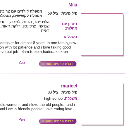
Mila
מטפלת לילדים עם צריכי,
פיליפינית גיל 50
מטפלת לקשישים, מטפלת 
אלצהיימר, מרותק למיטה, דמנצי
ניסיון עם
שמיעה, פרקינסון, דלקת ריאות, י
:
מחלות
ראייה
:
השכלה
aregiver for almost 8 years in one family,now
son with lot patience and i love taking good
 live out job...8am to 5pm,hadera,zickron
טל:
maricel
פיליפינית גיל 33
high school
:
השכלה
old women.. and i love the old people...and i
and i am a friendly people i love eating love
טל: