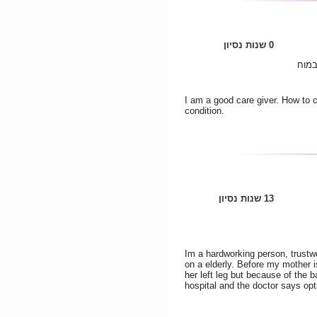
0 שנות נסיון
במוח
I am a good care giver. How to 
condition.
13 שנות נסיון
Im a hardworking person, trustwo
on a elderly. Before my mother i
her left leg but because of the b
hospital and the doctor says opti