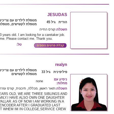
JESUDAS
מטפלת לילדים עם צריכי,
הודית גיל 45
מטפלת לקשישים, מטפלת 
קורס החייה
:
השכלה
years old. I am looking for a caretaker job.
 me. Please contact me. Thank you.
טל:
realyn
מטפלת לילדים עם צריכי,
פיליפינית גיל 33
מטפלת לקשישים
ניסיון עם
none
:
מחלות
תואר ראשון, מכללה, תיכונית, קורס עזרה
:
השכלה
YEARS OLD, WE ARE THREE SIBLINGS AND
AMILY.I HAVE ALSO OWN ONE DAUGHTER
ALLAR. AS OF NOW I AM WORKING IN A
 ENCODER AFTER I GRADUATED LAST
NT WHEM IM IN COLLEGE,SERVICE CREW