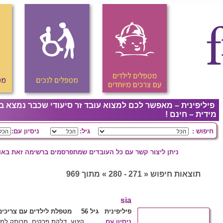
פיליפינית – מאפשר לכם למצוא עובד זר סיעודי שכבר נמצא ב
מידית – חינם !
חיפוש :
גיל:
ניסיון עם:
ניתן ליצור קשר עם כל העובדים שמתפרסמים ברשימה זאת באופ
תוצאות חיפוש « 271 - 280 » מתוך 969
sia
פיליפינית גיל 56
מטפלת לילדים עם צריכים
ניסיון עם
קיטע, דלקת פרקים, מרותק למיט