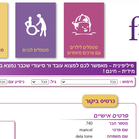
פיליפינית – מאפשר לכם למצוא עובד זר סיעודי שכבר נמצא ב
מידית – חינם !
חיפוש :
גיל:
ניסיון עם:
פרטים אישיים
מספר חבר
740
שם פרטי
maricel
שם משפחה
dela torre