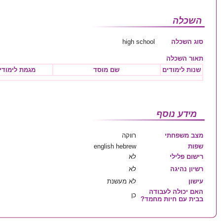
השכלה
סוג השכלה
high school
תאור השכלה
שנות לימודים
שם מוסד
מגמת לימודי
מידע נוסף
מצב משפחתי
רווקה
שפות
english hebrew
רישום פלילי
לא
רשיון נהיגה
לא
עישון
לא מעשנת
האם יכולה לעבודה
כן
בבית עם חיות מחמד?