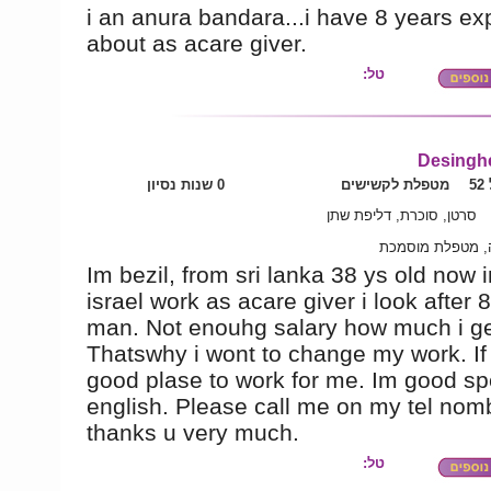
i an anura bandara...i have 8 years ex
about as acare giver.
טל:
Desinghe
5
מטפלת לקשישים
0 שנות נסיון
סרטן, סוכרת, דליפת שתן
, מטפלת מוסמכת
Im bezil, from sri lanka 38 ys old now 
israel work as acare giver i look after 
man. Not enouhg salary how much i ge
Thatswhy i wont to change my work. If
good plase to work for me. Im good sp
english. Please call me on my tel nom
thanks u very much.
טל: