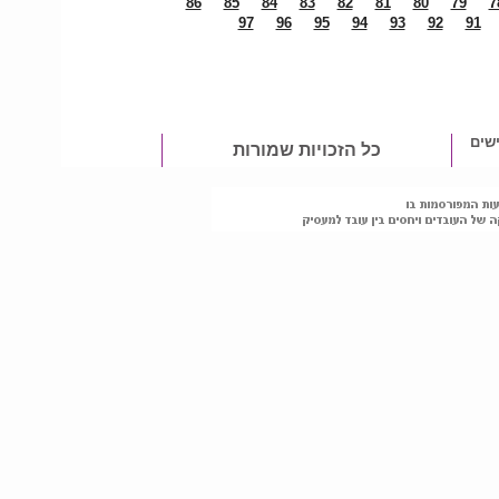
86
85
84
83
82
81
80
79
7
97
96
95
94
93
92
91
שים
כל הזכויות שמורות