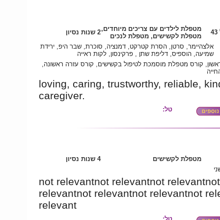
מטפלת לילדים עם צריכים מיוחדים,
4
2 שנות נסיון
מטפלת לקשישים, מטפלת לנכים
אלצהיימר, סרטן, הסרת קטרקט, דמנציה, סוכרת, שבר היפ, ירידת
שמיעה, הוספיס, דליפת שתן , פרקינסון, לקות ראייה
ראשון, קורס מטפלת מוסמכת לטיפול בקשישים, קורס עזרה ראשונה
חייה
loving, caring, trustworthy, reliable, kin
caregiver.
טל:
מטפלת לקשישים
4 שנות נסיון
ני
not relevantnot relevantnot relevantnot
relevantnot relevantnot relevantnot re
relevant
טל: