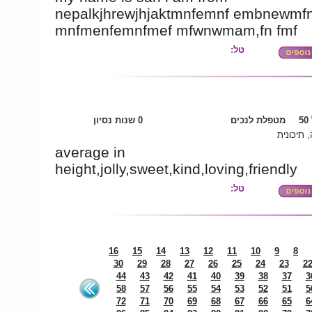
nepalkjhrewjhjaktmnfemnf embnewmf
mnfmenfemnfmef mfwnwmam,fn fmf
טל:
5
מטפלת לנכים
0 שנות נסיון
 תיכונית
average in
height,jolly,sweet,kind,loving,friendly
טל:
16
15
14
13
12
11
10
9
8
30
29
28
27
26
25
24
23
2
44
43
42
41
40
39
38
37
3
58
57
56
55
54
53
52
51
5
72
71
70
69
68
67
66
65
6