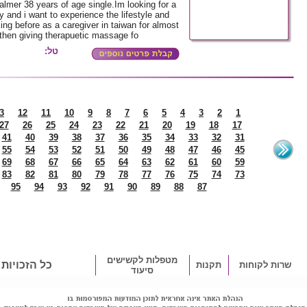
lmer 38 years of age single.Im looking for a
y and i want to experience the lifestyle and
ing before as a caregiver in taiwan for almost
then giving therapuetic massage fo
טל:
3
12
11
10
9
8
7
6
5
4
3
2
1
27
26
25
24
23
22
21
20
19
18
17
41
40
39
38
37
36
35
34
33
32
31
55
54
53
52
51
50
49
48
47
46
45
69
68
67
66
65
64
63
62
61
60
59
83
82
81
80
79
78
77
76
75
74
73
95
94
93
92
91
90
89
88
87
מטפלות לקשישים
כל הזכויות
שרות לקוחות
תקנות
סיעוד