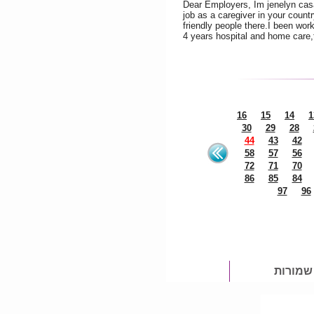
Dear Employers, Im jenelyn casa
job as a caregiver in your countr
friendly people there.I been work
4 years hospital and home care,
16
15
14
1
30
29
28
44
43
42
58
57
56
72
71
70
86
85
84
97
96
 שמורות