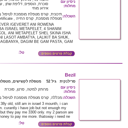
ניסיון עם
סוכרת, הוספיס, דליפת שתן , ש,
:
מחלות
אירוע מוחי
תיכונית, קורס מטפלת מוסמכת לטיפול ,
:
השכלה
מטפלת מוסמכת, קורס החייה , caregiving certificate
EVER /GEVERET ANI ROWENA
A ISRAEL METAPELET, 4 SHANIM
KOL. ANI METAPELET SHEL SKINA ISHA
NI LASOT AMBATYA, LALIKIT BA SHUK,
 AGBANYA, DAGIM BE GAM PASTA, GAM
טל:
Bezil
סרילנקית גיל 52
מטפלת לקשישים, מטפלת 
ניסיון עם
מרותק למיטה, סרטן, סוכרת
:
מחלות
מכללה, קורס מטפלת מוסמכת לטיפול ב
:
השכלה
 38y old, still am in israel 3 mounth, i can
n. curantly i have job but not enuogh my
n but they pay me 3300 only. my 2 parson are
 money to pay me more. thatsway i need ne
טל: