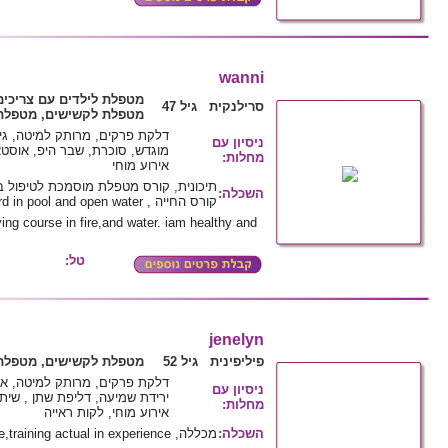
wanni
מטפלת לילדים עם צריכי,
סרילנקית גיל 47
מטפלת לקשישים, מטפלת 
דלקת פרקים, מרותק למיטה, גיד
ניסיון עם
מוגדש, סוכרת, שבר היפ, אוסט,
:
מחלות
אירוע מוחי
תיכונית, קורס מטפלת מוסמכת לטיפול ,
:
השכלה
קורס החייה , fire fighting,life gaurd in pool and open water.
ving course in fire,and water. iam healthy and
טל:
jenelyn
פיליפינית גיל 52
מטפלת לקשישים, מטפלת 
דלקת פרקים, מרותק למיטה, א,
ניסיון עם
ירידת שמיעה, דליפת שתן , שית,
:
מחלות
אירוע מוחי, לקות ראייה
מכללה, undergraduate midwifery course,training actual in experience
:
השכלה