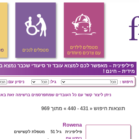
פיליפינית – מאפשר לכם למצוא עובד זר סיעודי שכבר נמצא ב
מידית – חינם !
חיפוש :
גיל:
ניסיון עם:
ניתן ליצור קשר עם כל העובדים שמתפרסמים ברשימה זאת באופ
תוצאות חיפוש « 431 - 440 » מתוך 969
Rowena
פיליפינית גיל 51
מטפלת לקשישים
ניסיון עם