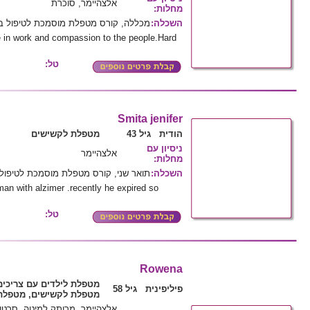
אלצהיימר, סוכרת
:
מחלות
מכללה, קורס מטפלת מוסמכת לטיפול ב
:
השכלה
 in work and compassion to the people.Hard
טל:
Smita jenifer
הודית גיל 43
מטפלת לקשישים
ניסיון עם
אלצהיימר
:
מחלות
תואר שני, קורס מטפלת מוסמכת לטיפול
:
השכלה
man with alzimer .recently he expired so
טל:
Rowena
מטפלת לילדים עם צריכי,
פיליפינית גיל 58
מטפלת לקשישים, מטפלת 
אלצהיימר, מרותק למיטה, סרטן,