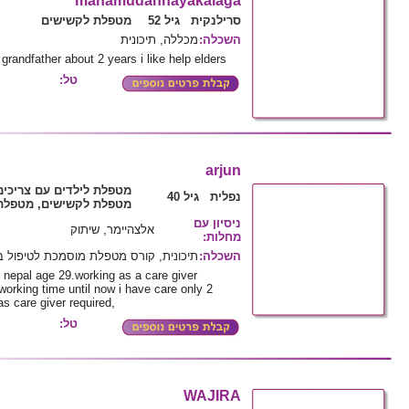
mahamudannayakalaga
סרילנקית גיל 52
מטפלת לקשישים
מכללה, תיכונית
:
השכלה
randfather about 2 years i like help elders
טל:
arjun
מטפלת לילדים עם צריכי,
נפלית גיל 40
מטפלת לקשישים, מטפלת 
ניסיון עם
אלצהיימר, שיתוק
:
מחלות
תיכונית, קורס מטפלת מוסמכת לטיפול 
:
השכלה
 nepal age 29.working as a care giver
working time until now i have care only 2
s care giver required,
טל:
WAJIRA