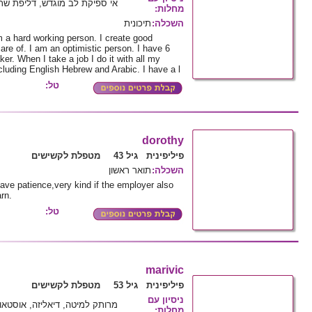
אי ספיקת לב מוגדש, דליפת שתן
:
מחלות
תיכונית
:
השכלה
 a hard working person. I create good
care of. I am an optimistic person. I have 6
er. When I take a job I do it with all my
cluding English Hebrew and Arabic. I have a l
טל:
dorothy
פיליפינית גיל 43
מטפלת לקשישים
תואר ראשון
:
השכלה
ave patience,very kind if the employer also
rn.
טל:
marivic
פיליפינית גיל 53
מטפלת לקשישים
ניסיון עם
מרותק למיטה, דיאליזה, אוסטאופו
:
מחלות