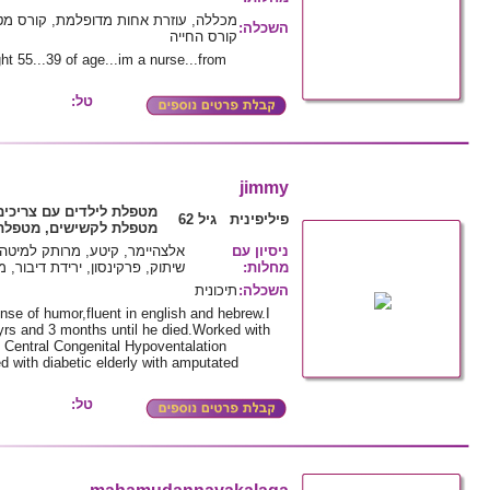
מכללה, עוזרת אחות מדופלמת, קורס מ,
:
השכלה
קורס החייה
ht 55...39 of age...im a nurse...from
טל:
jimmy
מטפלת לילדים עם צריכי,
פיליפינית גיל 62
מטפלת לקשישים, מטפלת 
ניסיון עם
אלצהיימר, קיטע, מרותק למיט ,
שיתוק, פרקינסון, ירידת דיבור, 
:
מחלות
תיכונית
:
השכלה
inse of humor,fluent in english and hebrew.I
 yrs and 3 months until he died.Worked with
) Central Congenital Hypoventalation
with diabetic elderly with amputated
טל: