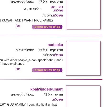
סרילנקית גיל 47
מטפלת לקשישים
ניסיון עם
דלקת פרקים
:
מחלות
תיכונית
:
השכלה
N KUWAIT AND I WANT NICE FAMILY
טל:
nadeeka
סרילנקית גיל 45
מטפלת לנכים
מכללה
:
השכלה
ion with older peaple,,a can speak hebru,,and i
,i have expiriance
טל:
kbalwinderkumarr
הודית גיל 41
מטפלת לקשישים
:
השכלה
 GUD FAMILY I dont like lie if u hhas