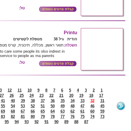
טל:
Printu
הודית גיל 38
מטפלת לקשישים
תואר ראשון, מכללה, תיכונית, קורס מט
:
השכלה
to care some people its olso indrest in
 service to people as ma parents
טל:
3
12
11
10
9
8
7
6
5
4
3
2
1
27
26
25
24
23
22
21
20
19
18
17
41
40
39
38
37
36
35
34
33
32
31
55
54
53
52
51
50
49
48
47
46
45
69
68
67
66
65
64
63
62
61
60
59
83
82
81
80
79
78
77
76
75
74
73
95
94
93
92
91
90
89
88
87