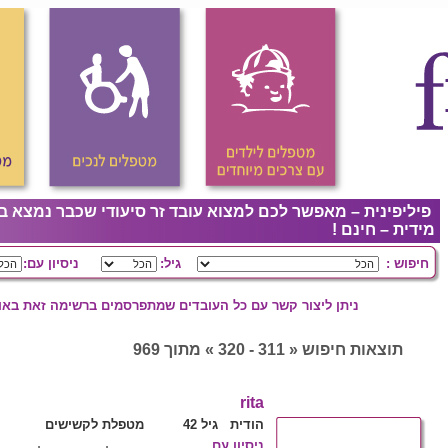
פיליפינית – מאפשר לכם למצוא עובד זר סיעודי שכבר נמצא ב
מידית – חינם !
חיפוש :
גיל:
ניסיון עם:
ניתן ליצור קשר עם כל העובדים שמתפרסמים ברשימה זאת באופ
תוצאות חיפוש « 311 - 320 » מתוך 969
rita
הודית גיל 42
מטפלת לקשישים
ניסיון עם