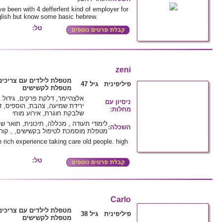
ive been with 4 defferfent kind of employer for
nglish but know some basic hebrew.
טל:
zeni
מטפלת לילדים עם צריכים
פיליפינית גיל 47
מטפלת לקשישים
אלצהיימר, דלקת פרקים, גידול ב
ניסיון עם
ירידת שמיעה, צהבת, הוספיס, דל
מחלות
:
שלבקת חוגרת, אירוע מוחי
לימודי תעודה , מכללה, תיכונית, תואר ש
השכלה
:
מטפלת מוסמכת לטיפול בקשישים, , קו
e rich experience taking care old people. high
טל:
Carlo
מטפלת לילדים עם צריכים
פיליפינית גיל 38
מטפלת לקשישים