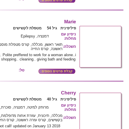
Marie
פיליפינית גיל 54
מטפלת לקשישים
ניסיון עם
דמנציה, Epilepsy
מחלות
:
תואר ראשון, מכללה, קורס מטפלת מוסמ
השכלה
:
ראשונה, קורס החייה
 Polite preffered to work for a woman alone..i
 shopping.. cleaning.. giving bath and feeding
טל:
Cherry
פיליפינית גיל 40
מטפלת לקשישים
ניסיון עם
מרותק למיטה, דמנציה, סוכרת, 
מחלות
:
מכללה, תיכונית, עוזרת אחות מדופלמת
השכלה
:
בקשישים, קורס עזרה ראשונה, קורס החי
not call! updated on January 13 2018