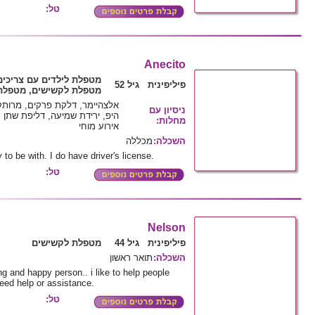
טל:
Anecito
מטפלת לילדים עם צריכים
פיליפינית גיל 52
מטפלת לקשישים, מטפלת 
אלצהיימר, דלקת פרקים, מרותק
ניסיון עם
היפ, ירידת שמיעה, דליפת שתן , 
מחלות
:
אירוע מוחי
השכלה
:
מכללה
to be with. I do have driver's license.
טל:
Nelson
פיליפינית גיל 44
מטפלת לקשישים
השכלה
:
תואר ראשון
ing and happy person.. i like to help people
eed help or assistance.
טל: