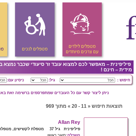
פיליפינית – מאפשר לכם למצוא עובד זר סיעודי שכבר נמצא ב
מידית – חינם !
חיפוש :
גיל:
ניסיון עם:
ניתן ליצור קשר עם כל העובדים שמתפרסמים ברשימה זאת באופ
תוצאות חיפוש « 11 - 20 » מתוך 969
Allan Rey
פיליפינית גיל 37
מטפלת לקשישים, מטפלת 
השכלה
:
תואר ראשון