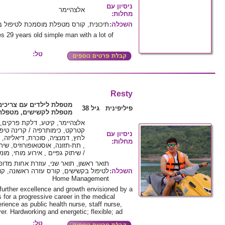
ניסיון עם
אלצהיימר
מחלות
:
השכלה
:
תיכונית, קורס מטפלת מוסמכת לטיפול 
es 29 years old simple man with a lot of
טל:
Resty
מטפלת לילדים עם צריכים
פיליפינית גיל 38
מטפלת לקשישים, מטפלת 
אלצהיימר, קיטע, דלקת פרקים,
קטרקט, כימותרפיה / קרינה טיפ
ניסיון עם
לחץ, דמנציה, סוכרת, דיאליזה, 
מחלות
:
/ שיתוק גפיים , אירוע מוחי, מו
תואר ראשון, תואר שני, עוזרת אחות מד
השכלה
:
Home Management
urther excellence and growth envisioned by a
for a progressive career in the medical
rience as public health nurse, staff nurse,
r. Hardworking and energetic; flexible; ad
טל: