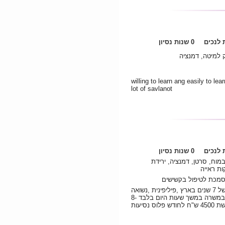
לנכים
0 שנות נסיון
 למיטה, דמנציה
willing to learn ang easily to le
lot of savlanot
לנכים
0 שנות נסיון
מוח, סרטן, דמנציה, ירידת
ות ראייה
סמכת לטיפול בקשישים
אני מטפלת סיעודית מקצועית מאד עם נסיון של 7 שנים בארץ ,פיליפינית ,נשואה
לישראלי, חיננית מאד ואיכפתית מעוניינת במשרה במשך שעות היום בלבד 8-