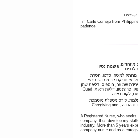
בקשישים
I'm Carlo Cornejo from Philippin
patience
 מיוחדים,
8 שנות נסיון
לנכים
 מרותק למיטה, סרטן, הסרת
ול, אי ספיקת לב מוגדש, פצעי
ירידת שמיעה, הוספיס, דליפת שתן
, תת-תזונה, אוסטאופורוזיס, שיתוק, פרקינסון, דלקת ריאות, Quad
נשם, לקות ראייה
ופלמת, קורס מטפלת מוסמכת
לטיפול בקשישים, קורס עזרה ראשונה, קורס החייה , Caregiving and
A Registered Nurse, who seeks f
company, thus develop my skills 
industry. More than 5 years expe
company nurse and as a caregive