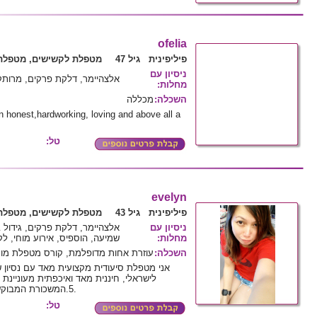
ofelia
פיליפינית גיל 47
מטפלת לקשישים, מטפלת 
ניסיון עם
אלצהיימר, דלקת פרקים, מרותק
מחלות
:
השכלה
:
מכללה
arn honest,hardworking, loving and above all a
טל:
evelyn
פיליפינית גיל 43
מטפלת לקשישים, מטפלת 
ניסיון עם
אלצהיימר, דלקת פרקים, גידול ב
מחלות
:
שמיעה, הוספיס, אירוע מוחי, לק
השכלה
:
עוזרת אחות מדופלמת, קורס מטפלת מו
5.המשכורת המבוקשת 4500 ש"ח לחודש פלוס נסיעות.
טל: