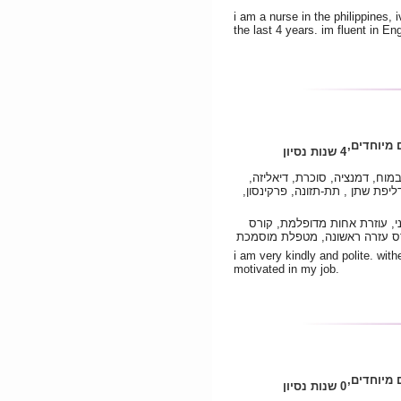
i am a nurse in the philippines, 
the last 4 years. im fluent in E
 מיוחדים,
4 שנות נסיון
מוח, דמנציה, סוכרת, דיאליזה,
יפת שתן , תת-תזונה, פרקינסון,
ני, עוזרת אחות מדופלמת, קורס
רס עזרה ראשונה, מטפלת מוסמכת
i am very kindly and polite. with
motivated in my job.
 מיוחדים,
0 שנות נסיון