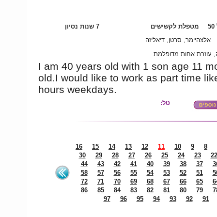
5
מטפלת לקשישים
7 שנות נסיון
אלצהיימר, סרטן, דיאליזה
 עוזרת אחות מדופלמת
I am 40 years old with 1 son age 11 m
old.I would like to work as part time lik
hours weekdays.
טל:
16
15
14
13
12
11
10
9
8
30
29
28
27
26
25
24
23
2
44
43
42
41
40
39
38
37
3
58
57
56
55
54
53
52
51
5
72
71
70
69
68
67
66
65
6
86
85
84
83
82
81
80
79
7
97
96
95
94
93
92
91