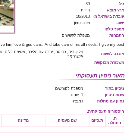
גיל
39
ארץ מוצא
הודית
עובדת בישראל מ-
10/2013
ישוב
jerusalen
מספר טלפון
התמחות
מטפלת לקשישים
 give him love & gud care...And take care of his all needs. I give my best.
ניקיון בית, כביסה, עזרה עם הליכה, שטיפת כלים, 
מוכנה לעשות
אלצהיימר
משכורת מבוקשת
תאור ניסיון תעסוקתי
ניסיון בתור
מטפלת לקשישים
שנות ניסיון
1 שנים
נסיון עם מחלות
דמנציה
היסטוריה תעסוקתית
:
ת.
ת.סיום
שם מעסיק
מדינה
התחלה