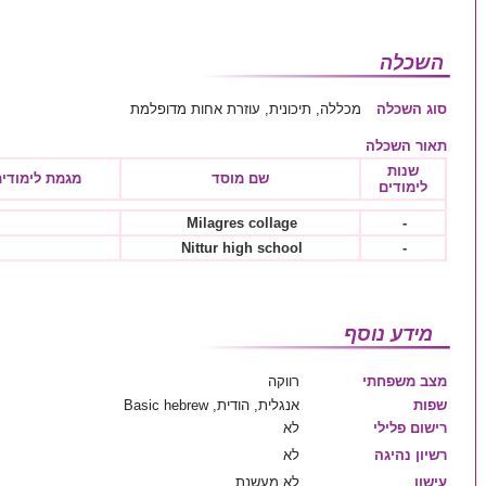
השכלה
סוג השכלה
מכללה, תיכונית, עוזרת אחות מדופלמת
תאור השכלה
שנות
שם מוסד
מגמת לימודי
לימודים
Milagres collage
-
Nittur high school
-
מידע נוסף
מצב משפחתי
רווקה
שפות
אנגלית, הודית, Basic hebrew
רישום פלילי
לא
רשיון נהיגה
לא
עישון
לא מעשנת