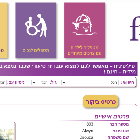
פיליפינית – מאפשר לכם למצוא עובד זר סיעודי שכבר נמצא ב
מידית – חינם !
חיפוש :
גיל:
ניסיון עם:
פרטים אישיים
מספר חבר
803
שם פרטי
Alwyn
שם משפחה
Dsouza